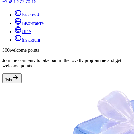
+7 491 277 70 16
Facebook
ВКонтакте
UDS
Instagram
300
welcome points
Join the company to take part in the loyalty programme and get
welcome points.
Join